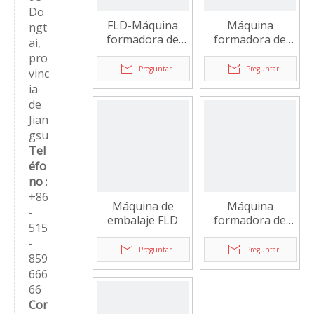
Do
FLD-Máquina
Máquina
ngt
formadora de
formadora de
ai,
piruletas
caramelos duros
pro
artesanales
FLD-350
Preguntar
Preguntar
vinc
grandes
ia
de
Jian
gsu
Tel
éfo
no
:
+86
Máquina de
Máquina
-
embalaje FLD
formadora de
515
piruletas FLD-
-
Ball
Preguntar
Preguntar
859
666
66
Cor