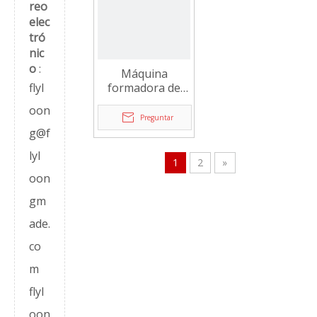
reo
elec
tró
nic
o
:
Máquina
flyl
formadora de
caramelos FLD-
oon
Rolling
Preguntar
g@f
lyl
1
2
»
oon
gm
ade.
co
m
flyl
oon