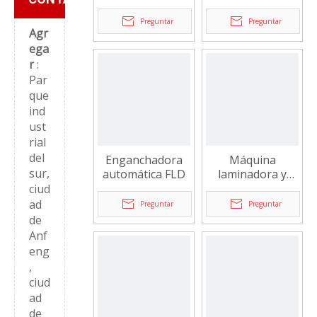
piruletas planas
formadora y
FLD-Ty350
empacadora de
Preguntar
Preguntar
Agr
piruletas planas
horizontales
ega
r
:
Par
que
ind
ust
rial
del
Enganchadora
Máquina
sur,
automática FLD
laminadora y
cortadora FLD-
ciud
380
ad
Preguntar
Preguntar
de
Anf
eng
,
ciud
ad
de