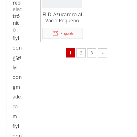
reo
elec
FLD-Azucarero al
tró
Vacío Pequeño
nic
o
:
Preguntar
flyl
oon
1
2
3
»
g@f
lyl
oon
gm
ade.
co
m
flyl
oon