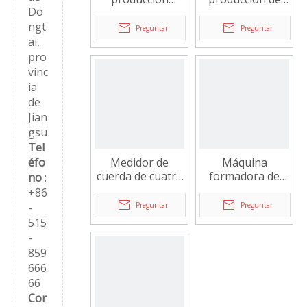
Do
horizontal para
piruletas planas
ngt
formar y
FLD-Ty350
Preguntar
Preguntar
empacar
ai,
piruletas planas
pro
vinc
ia
de
Jian
gsu
Tel
éfo
Medidor de
Máquina
cuerda de cuatro
formadora de
no
:
rodillos FLD
caramelos FLD-
+86
Rolling
-
Preguntar
Preguntar
515
-
859
666
66
Cor